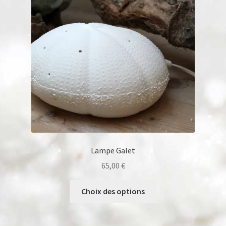
Lampe Galet
65,00
€
Ce
Choix des options
produit
a
plusieurs