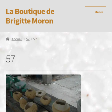
La Boutique de
Aller
Aller
Menu
à
au
Brigitte Moron
la
contenu
navigation
Accueil
Accueil
57
57
Booking Received
57
Boutique
CGV
Confidentialité
Formulaire de réservation
Mon compte