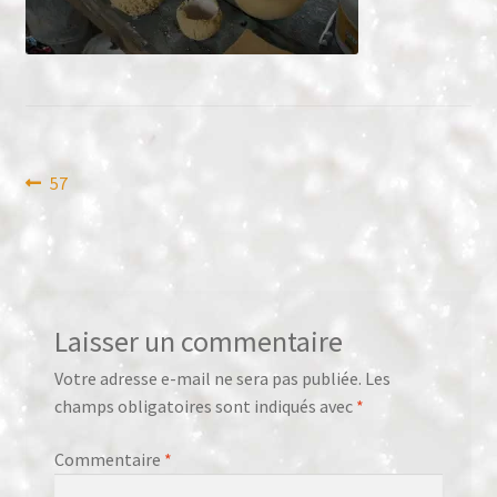
Panier
Validation de la commande
Navigation
Article
57
précédent :
de
l’article
Laisser un commentaire
Votre adresse e-mail ne sera pas publiée.
Les
champs obligatoires sont indiqués avec
*
Commentaire
*