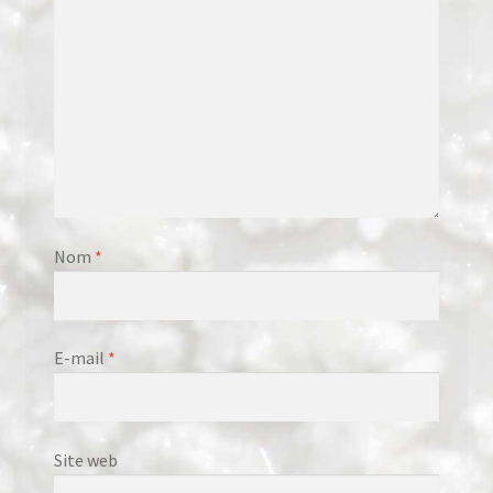
Nom
*
E-mail
*
Site web