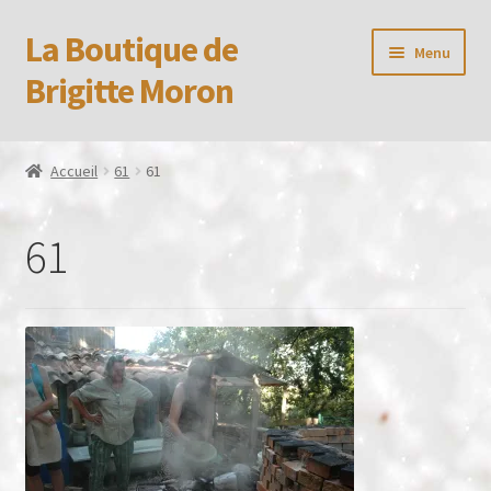
La Boutique de
Aller
Aller
Menu
à
au
Brigitte Moron
la
contenu
navigation
Accueil
Accueil
61
61
Booking Received
61
Boutique
CGV
Confidentialité
Formulaire de réservation
Mon compte