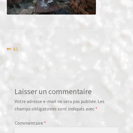
Panier
Validation de la commande
Navigation
Article
61
précédent :
de
l’article
Laisser un commentaire
Votre adresse e-mail ne sera pas publiée.
Les
champs obligatoires sont indiqués avec
*
Commentaire
*