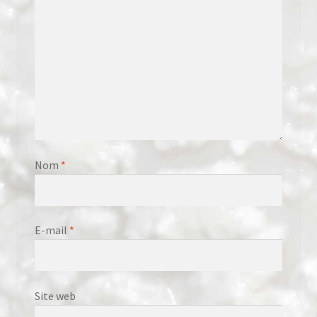
Nom
*
E-mail
*
Site web