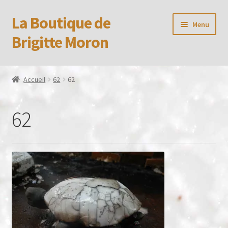
La Boutique de
Aller
Aller
Menu
à
au
Brigitte Moron
la
contenu
navigation
Accueil
Accueil
62
62
Booking Received
62
Boutique
CGV
Confidentialité
Formulaire de réservation
Mon compte