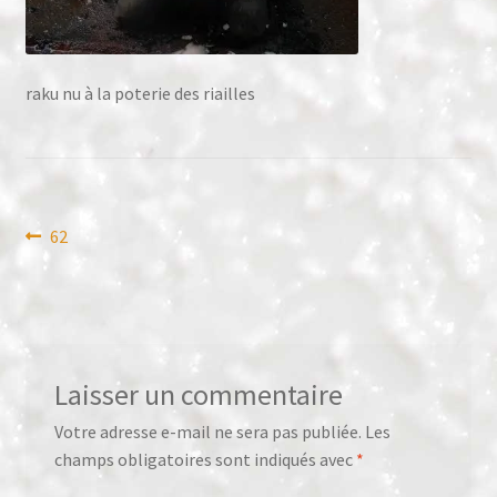
Panier
raku nu à la poterie des riailles
Validation de la commande
Navigation
Article
62
précédent :
de
l’article
Laisser un commentaire
Votre adresse e-mail ne sera pas publiée.
Les
champs obligatoires sont indiqués avec
*