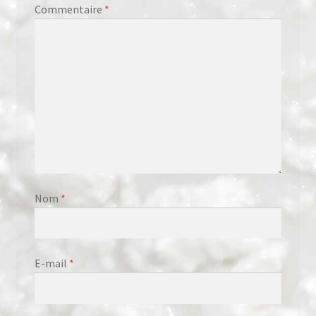
Commentaire
*
Nom
*
E-mail
*