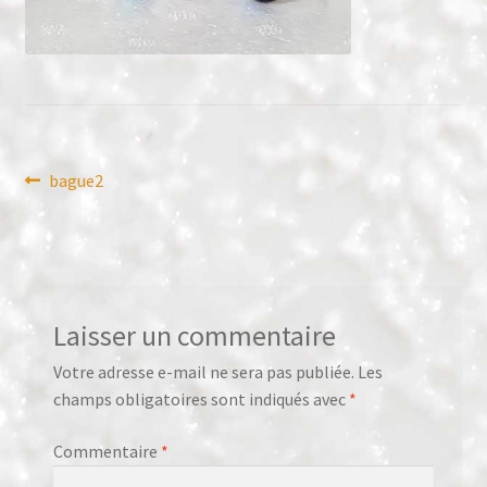
Panier
Validation de la commande
Navigation
Article
bague2
précédent :
de
l’article
Laisser un commentaire
Votre adresse e-mail ne sera pas publiée.
Les
champs obligatoires sont indiqués avec
*
Commentaire
*