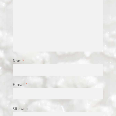
Nom
*
E-mail
*
Site web