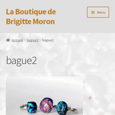
La Boutique de
Aller
Aller
Menu
à
au
Brigitte Moron
la
contenu
navigation
Accueil
Accueil
bague2
bague2
Booking Received
bague2
Boutique
CGV
Confidentialité
Formulaire de réservation
Mon compte