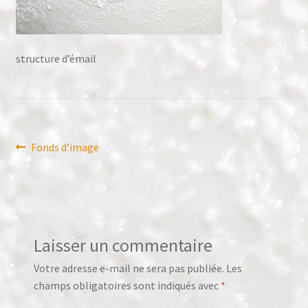
Panier
structure d’émail
Validation de la commande
Navigation
Article
Fonds d’image
précédent :
de
l’article
Laisser un commentaire
Votre adresse e-mail ne sera pas publiée.
Les
champs obligatoires sont indiqués avec
*