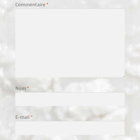
Commentaire
*
Nom
*
E-mail
*