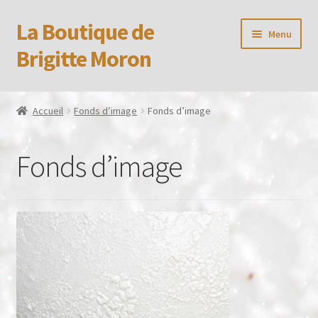
La Boutique de
Aller
Aller
Menu
à
au
Brigitte Moron
la
contenu
navigation
Accueil
Accueil
Fonds d’image
Fonds d’image
Booking Received
Fonds d’image
Boutique
CGV
Confidentialité
Formulaire de réservation
Mon compte