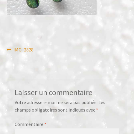
Panier
Validation de la commande
Navigation
Article
IMG_2828
précédent :
de
l’article
Laisser un commentaire
Votre adresse e-mail ne sera pas publiée.
Les
champs obligatoires sont indiqués avec
*
Commentaire
*