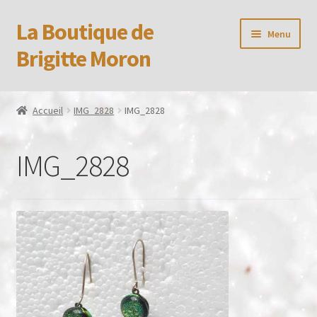
La Boutique de
Aller
Aller
Menu
à
au
Brigitte Moron
la
contenu
navigation
Accueil
Accueil
IMG_2828
IMG_2828
Booking Received
IMG_2828
Boutique
CGV
Confidentialité
Formulaire de réservation
Mon compte