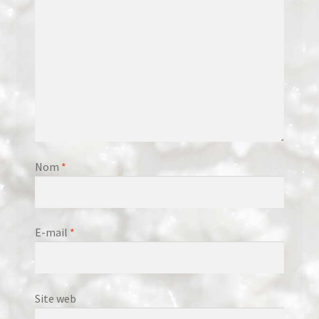
Nom
*
E-mail
*
Site web