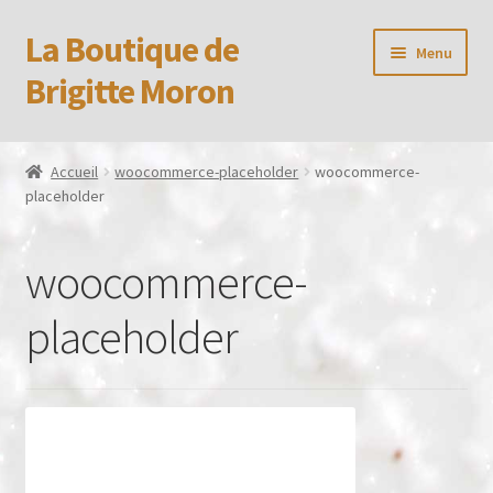
La Boutique de
Aller
Aller
Menu
à
au
Brigitte Moron
la
contenu
navigation
Accueil
Accueil
woocommerce-placeholder
woocommerce-
placeholder
Booking Received
Boutique
woocommerce-
CGV
placeholder
Confidentialité
Formulaire de réservation
Mon compte