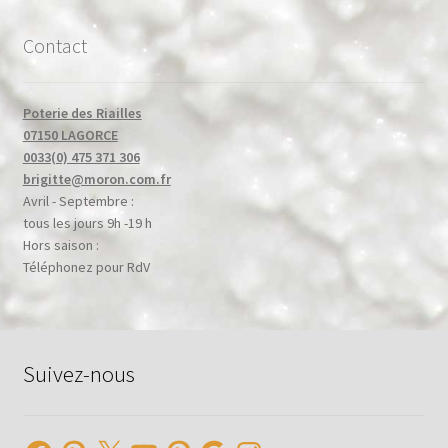
Contact
Poterie des Riailles
07150 LAGORCE
0033(0) 475 371 306
brigitte@moron.com.fr
Avril - Septembre :
tous les jours 9h -19 h
Hors saison :
Téléphonez pour RdV
Suivez-nous
Facebook
Pinterest
X
YouTube
Pinterest
Google
Instagram